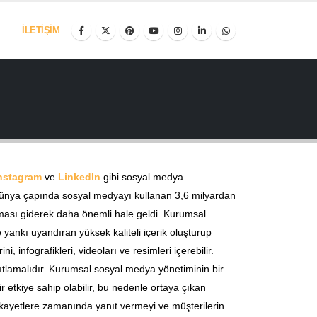
İLETIŞIM
nstagram
ve
LinkedIn
gibi sosyal medya
i. Dünya çapında sosyal medyayı kullanan 3,6 milyardan
 olması giderek daha önemli hale geldi. Kurumsal
de yankı uyandıran yüksek kaliteli içerik oluşturup
, infografikleri, videoları ve resimleri içerebilir.
nıtlamalıdır. Kurumsal sosyal medya yönetiminin bir
r etkiye sahip olabilir, bu nedenle ortaya çıkan
 şikayetlere zamanında yanıt vermeyi ve müşterilerin