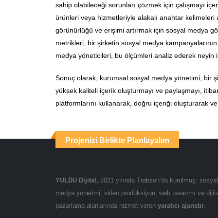
sahip olabileceği sorunları çözmek için çalışmayı içe
ürünleri veya hizmetleriyle alakalı anahtar kelimeleri 
görünürlüğü ve erişimi artırmak için sosyal medya gön
metrikleri, bir şirketin sosyal medya kampanyalarının et
medya yöneticileri, bu ölçümleri analiz ederek neyin 
Sonuç olarak, kurumsal sosyal medya yönetimi, bir şirket
yüksek kaliteli içerik oluşturmayı ve paylaşmayı, itib
platformlarını kullanarak, doğru içeriği oluşturarak ve 
Projenizi Birlikte Planlayalım
YULDU Dijital,
2021 yılında Trabzon’da kurulmuş; sosyal
medya yönetimi, video prodüksiyon, web tasarımı ve dijit
pazarlama alanlarında hizmet veren
yaratıcı ajanstır
.