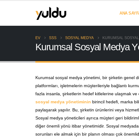
ANA SAYF
EV
SSS
SOSYAL MEDYA
KURUMSAL SOSYAL 
Kurumsal Sosyal Medya Yö
Kurumsal sosyal medya yönetimi, bir şirketin genel diji
platformları, işletmelerin müşterileriyle bağlantı ku
fazla insanla, şirketlerin hedef kitlelerine ulaşmak v
sosyal medya yönetiminin
birincil hedefi, marka bil
paylaşarak yapılır. Bu, şirketin ürünlerini veya hizmetle
Sosyal medya yöneticileri ayrıca müşteri geri bildiri
diğer önemli yönü itibar yönetimidir. Sosyal medyadaki
sorunları ele almak için bir planın olması çok önemlid