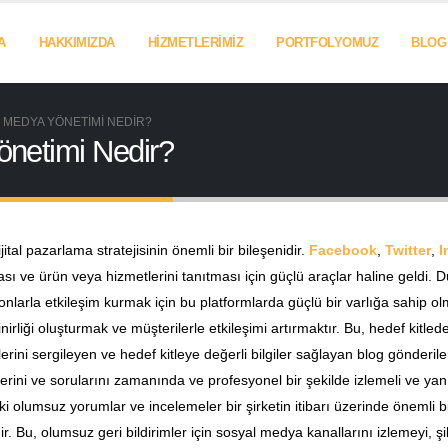
A
HAKKIMIZDA
HIZMETLERIMIZ
PORTFOLYOMUZ
BLOG
MEDYA YÖNETIMI NEDIR?
netimi Nedir?
tal pazarlama stratejisinin önemli bir bileşenidir.
Facebook
,
Twitter
,
I
rması ve ürün veya hizmetlerini tanıtması için güçlü araçlar haline geld
e onlarla etkileşim kurmak için bu platformlarda güçlü bir varlığa sahip
inirliği oluşturmak ve müşterilerle etkileşimi artırmaktır. Bu, hedef kitle
rini sergileyen ve hedef kitleye değerli bilgiler sağlayan blog gönderilerini
mlerini ve sorularını zamanında ve profesyonel bir şekilde izlemeli ve ya
 olumsuz yorumlar ve incelemeler bir şirketin itibarı üzerinde önemli bi
ir. Bu, olumsuz geri bildirimler için sosyal medya kanallarını izlemeyi,