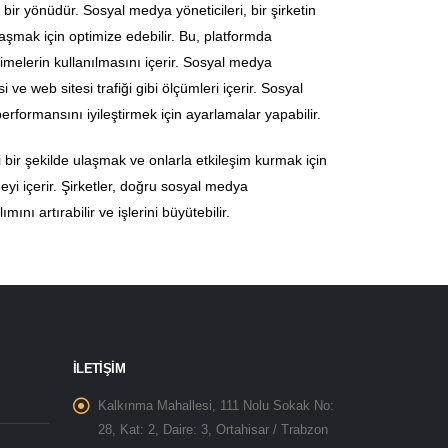
ir yönüdür. Sosyal medya yöneticileri, bir şirketin
laşmak için optimize edebilir. Bu, platformda
imelerin kullanılmasını içerir. Sosyal medya
ve web sitesi trafiği gibi ölçümleri içerir. Sosyal
rformansını iyileştirmek için ayarlamalar yapabilir.
li bir şekilde ulaşmak ve onlarla etkileşim kurmak için
eyi içerir. Şirketler, doğru sosyal medya
ını artırabilir ve işlerini büyütebilir.
İLETİŞİM
Kalkınma Mahallesi, 111 Nolu Sokak No:
28, Kat: 2, Daire: 3, Ortahisar / Trabzon