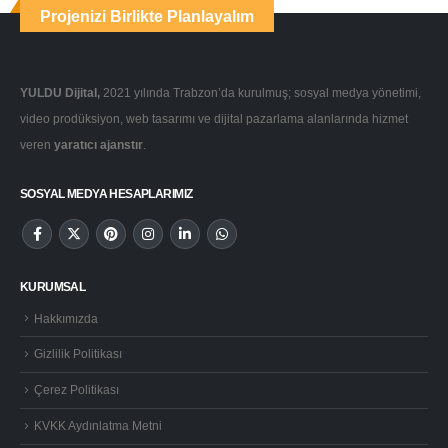
Projenizi Birlikte Planlayalım
YULDU Dijital,
2021 yılında Trabzon’da kurulmuş; sosyal medya yönetimi,
video prodüksiyon, web tasarımı ve dijital pazarlama alanlarında hizmet
veren
yaratıcı ajanstır
.
SOSYAL MEDYA HESAPLARIMIZ
KURUMSAL
Hakkımızda
Gizlilik Politikası
Çerez Politikası
KVKK Aydınlatma Metni