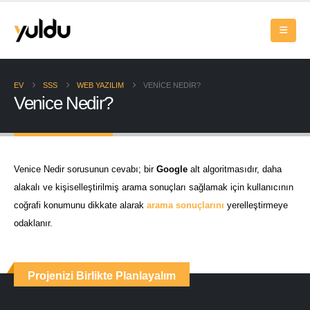
EV
SSS
WEB YAZILIM
VENICE NEDIR?
Venice Nedir?
Venice Nedir sorusunun cevabı; bir
Google
alt algoritmasıdır, daha
alakalı ve kişiselleştirilmiş arama sonuçları sağlamak için kullanıcının
coğrafi konumunu dikkate alarak
arama sonuçlarını
yerelleştirmeye
odaklanır.
Projenizi Birlikte Planlayalım