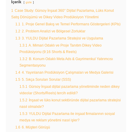
İçerik
gizle
1
Case Study: Gürsoy İnşaat 360° Dijital Pazarlama, Lüks Konut
Satış Dönüşümü ve Dikey Video Prodüksiyon Yönetimi
1.1
1. Proje Genel Bakış ve Temel Performans Göstergeleri (KPIs)
1.2
2. Problem Analizi ve Bölgesel Zorluklar
1.3
3. YULDU Dijital Pazarlama Stratejisi ve Uygulama
1.3.1
A. Mimari Odaklı ve Proje Tanıtım Dikey Video
Prodüksiyonu (9:16 Shorts & Reels)
1.3.2
B. Konum Odaklı Meta Ads & Gayrimenkul Yatırımcısı
Segmentasyonu
1.4
4. Yayınlanan Prodüksiyon Çalışmaları ve Medya Galerisi
1.5
5. Sıkça Sorulan Sorular (SSS)
1.5.1
Gürsoy İnşaat dijital pazarlama yönetiminde neden dikey
videolar (Shorts/Reels) tercih edildi?
1.5.2
İnşaat ve lüks konut sektöründe dijital pazarlama stratejisi
nasıl olmalıdır?
1.5.3
YULDU Dijital Pazarlama ile inşaat firmalarının sosyal
medya ve reklam yönetimi nasıl işler?
1.6
6. Müşteri Görüşü