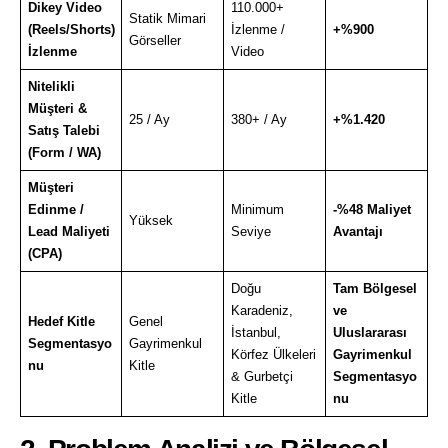
Dikey Video
110.000+
Statik Mimari
(Reels/Shorts)
İzlenme /
+%900
Görseller
İzlenme
Video
Nitelikli
Müşteri &
25 / Ay
380+ / Ay
+%1.420
Satış Talebi
(Form / WA)
Müşteri
Edinme /
Minimum
-%48 Maliyet
Yüksek
Lead Maliyeti
Seviye
Avantajı
(CPA)
Doğu
Tam Bölgesel
Karadeniz,
ve
Hedef Kitle
Genel
İstanbul,
Uluslararası
Segmentasyo
Gayrimenkul
Körfez Ülkeleri
Gayrimenkul
nu
Kitle
& Gurbetçi
Segmentasyo
Kitle
nu