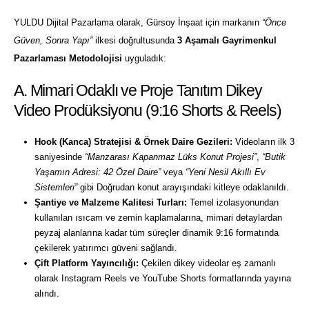
YULDU Dijital Pazarlama olarak, Gürsoy İnşaat için markanın
“Önce
Güven, Sonra Yapı”
ilkesi doğrultusunda
3 Aşamalı Gayrimenkul
Pazarlaması Metodolojisi
uyguladık:
A. Mimari Odaklı ve Proje Tanıtım Dikey
Video Prodüksiyonu (9:16 Shorts & Reels)
Hook (Kanca) Stratejisi & Örnek Daire Gezileri:
Videoların ilk 3
saniyesinde
“Manzarası Kapanmaz Lüks Konut Projesi”
,
“Butik
Yaşamın Adresi: 42 Özel Daire”
veya
“Yeni Nesil Akıllı Ev
Sistemleri”
gibi Doğrudan konut arayışındaki kitleye odaklanıldı.
Şantiye ve Malzeme Kalitesi Turları:
Temel izolasyonundan
kullanılan ısıcam ve zemin kaplamalarına, mimari detaylardan
peyzaj alanlarına kadar tüm süreçler dinamik 9:16 formatında
çekilerek yatırımcı güveni sağlandı.
Çift Platform Yayıncılığı:
Çekilen dikey videolar eş zamanlı
olarak Instagram Reels ve YouTube Shorts formatlarında yayına
alındı.