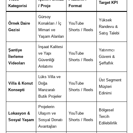
Target KPI
Kategorisi
/ Proje
Format
Gürsoy
Yüksek
Örnek Daire
Konakları / İç
YouTube
Randevu &
Gezisi
Mimari ve
Shorts / Reels
Satış Talebi
Yaşam Alanları
İnşaat Kalitesi
Şantiye
Yatırımcı
ve Yapı
YouTube
İlerleme
Güveni &
Güvenliği
Shorts / Reels
Videoları
Şeffaflık
Anlatımı
Lüks Villa ve
Üst Segment
Villa & Konut
Doğa
YouTube
Müşteri
Konsepti
Manzaralı
Shorts / Reels
Edinimi
Butik Projeler
Projelerin
Bölgesel
Lokasyon &
Ulaşım ve
YouTube
Tercih
Sosyal Yaşam
Sosyal Donatı
Shorts / Reels
Edilebilirlik
Avantajları