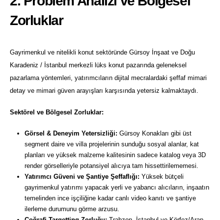
2. Problem Analizi ve Bölgesel
Zorluklar
Gayrimenkul ve nitelikli konut sektöründe Gürsoy İnşaat ve Doğu
Karadeniz / İstanbul merkezli lüks konut pazarında geleneksel
pazarlama yöntemleri, yatırımcıların dijital mecralardaki şeffaf mimari
detay ve mimari güven arayışları karşısında yetersiz kalmaktaydı.
Sektörel ve Bölgesel Zorluklar:
Görsel & Deneyim Yetersizliği:
Gürsoy Konakları gibi üst
segment daire ve villa projelerinin sunduğu sosyal alanlar, kat
planları ve yüksek malzeme kalitesinin sadece katalog veya 3D
render görselleriyle potansiyel alıcıya tam hissettirilememesi.
Yatırımcı Güveni ve Şantiye Şeffaflığı:
Yüksek bütçeli
gayrimenkul yatırımı yapacak yerli ve yabancı alıcıların, inşaatın
temelinden ince işçiliğine kadar canlı video kanıtı ve şantiye
ilerleme durumunu görme arzusu.
Coğrafi Targetting Zorluğu:
Trabzon, İstanbul ve Körfez/Arap