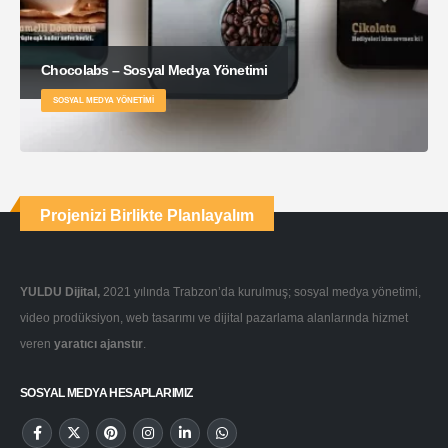
Chocolabs – Sosyal Medya Yönetimi
SOSYAL MEDYA YÖNETIMI
Projenizi Birlikte Planlayalım
YULDU Dijital,
2021 yılında Trabzon’da kurulmuş; sosyal medya yönetimi,
video prodüksiyon, web tasarımı ve dijital pazarlama alanlarında hizmet
veren
yaratıcı ajanstır
.
SOSYAL MEDYA HESAPLARIMIZ