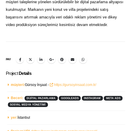
müşteri taleplerine yönelen sürdürülebilir bir dijital pazarlama altyapısı
kurulmuştur. Markanın yeni konut ve villa projelerindeki satış
başarısını artırmak amacıyla veri odaklı reklam yönetimi ve dikey
video prodüksiyon süreçlerimiz kesintisiz devam etmektedir.
PAY
Project
Details
müşteri:
Gürsoy İnşaat -
https://gursoyinsaat.com.tr/
Beceri:
DIJITAL PAZARLAMA
GOOGLEADS
INSTAGRAM
META ADS
SOSYAL MEDYA YÖNETIMI
yer:
İstanbul