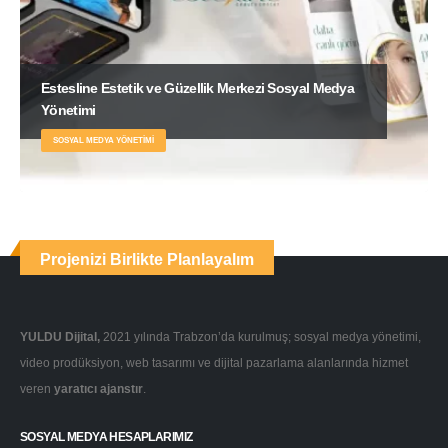
Estesline Estetik ve Güzellik Merkezi Sosyal Medya
Yönetimi
SOSYAL MEDYA YÖNETIMI
Projenizi Birlikte Planlayalım
YULDU Dijital,
2021 yılında Trabzon’da kurulmuş; sosyal medya yönetimi,
video prodüksiyon, web tasarımı ve dijital pazarlama alanlarında hizmet
veren
yaratıcı ajanstır
.
SOSYAL MEDYA HESAPLARIMIZ