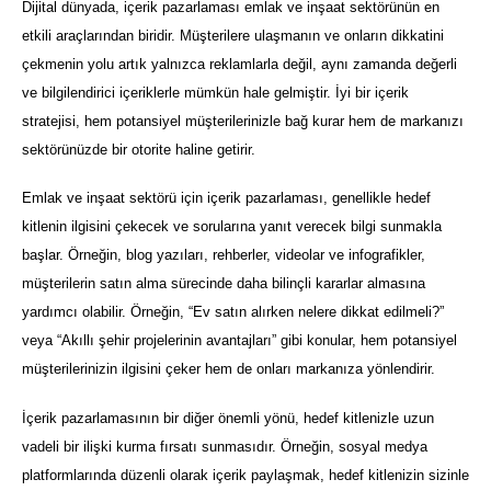
Dijital dünyada, içerik pazarlaması emlak ve inşaat sektörünün en
etkili araçlarından biridir. Müşterilere ulaşmanın ve onların dikkatini
çekmenin yolu artık yalnızca reklamlarla değil, aynı zamanda değerli
ve bilgilendirici içeriklerle mümkün hale gelmiştir. İyi bir içerik
stratejisi, hem potansiyel müşterilerinizle bağ kurar hem de markanızı
sektörünüzde bir otorite haline getirir.
Emlak ve inşaat sektörü için içerik pazarlaması, genellikle hedef
kitlenin ilgisini çekecek ve sorularına yanıt verecek bilgi sunmakla
başlar. Örneğin, blog yazıları, rehberler, videolar ve infografikler,
müşterilerin satın alma sürecinde daha bilinçli kararlar almasına
yardımcı olabilir. Örneğin, “Ev satın alırken nelere dikkat edilmeli?”
veya “Akıllı şehir projelerinin avantajları” gibi konular, hem potansiyel
müşterilerinizin ilgisini çeker hem de onları markanıza yönlendirir.
İçerik pazarlamasının bir diğer önemli yönü, hedef kitlenizle uzun
vadeli bir ilişki kurma fırsatı sunmasıdır. Örneğin, sosyal medya
platformlarında düzenli olarak içerik paylaşmak, hedef kitlenizin sizinle