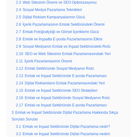
2.3
Web Sitesinin Önemi ve SEO Optimizasyonu
2.4
Sosyal Medya Pazarlama Teknikleri
2.5
Dijital Reklam Kampanyalarının Gücü
2.6
İçerik Pazarlamasının Emlak Sektöründeki Önemi
2.7
Emlak Fotoğrafçılığı ve Görsel İçeriklerin Gücü
2.8
Emlak ve İnşaatta E-posta Pazarlamasının Etkisi
2.9
Sosyal Medyanın Emlak ve İnşaat Sektöründeki Rolü
2.10
SEO ve Web Sitesinin Emlak Pazarlamasındaki Yeri
2.11
İçerik Pazarlamasının Önemi
2.12
Emlak Sektöründe Sosyal Medyanın Rolü
2.13
Emlak ve İnşaat Sektöründe E-posta Pazarlaması
2.14
Dijital Reklamların Emlak Pazarlamasındaki Yeri
2.15
Emlak ve İnşaat Sektöründe SEO Stratejileri
2.16
Emlak ve İnşaat Sektöründe Sosyal Medyanın Rolü
2.17
Emlak ve İnşaat Sektöründe E-posta Pazarlaması
3
Emlak ve İnşaat Sektöründe Dijital Pazarlama Hakkında Sıkça
Sorulan Sorular
3.1
Emlak ve İnşaat Sektöründe Dijital Pazarlama nedir?
3.2
Emlak ve İnşaat Sektöründe Dijital Pazarlama neden