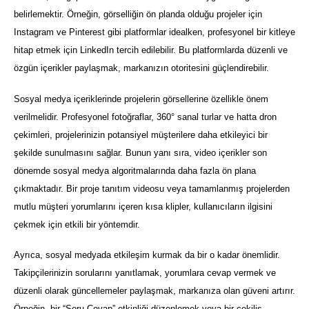
belirlemektir. Örneğin, görselliğin ön planda olduğu projeler için
Instagram ve Pinterest gibi platformlar idealken, profesyonel bir kitleye
hitap etmek için LinkedIn tercih edilebilir. Bu platformlarda düzenli ve
özgün içerikler paylaşmak, markanızın otoritesini güçlendirebilir.
Sosyal medya içeriklerinde projelerin görsellerine özellikle önem
verilmelidir. Profesyonel fotoğraflar, 360° sanal turlar ve hatta dron
çekimleri, projelerinizin potansiyel müşterilere daha etkileyici bir
şekilde sunulmasını sağlar. Bunun yanı sıra, video içerikler son
dönemde sosyal medya algoritmalarında daha fazla ön plana
çıkmaktadır. Bir proje tanıtım videosu veya tamamlanmış projelerden
mutlu müşteri yorumlarını içeren kısa klipler, kullanıcıların ilgisini
çekmek için etkili bir yöntemdir.
Ayrıca, sosyal medyada etkileşim kurmak da bir o kadar önemlidir.
Takipçilerinizin sorularını yanıtlamak, yorumlara cevap vermek ve
düzenli olarak güncellemeler paylaşmak, markanıza olan güveni artırır.
Örneğin, bir “Soru-Cevap” etkinliği düzenlemek veya bir çekiliş