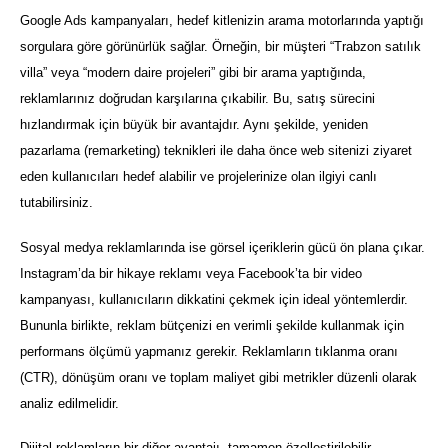
Google Ads kampanyaları, hedef kitlenizin arama motorlarında yaptığı
sorgulara göre görünürlük sağlar. Örneğin, bir müşteri “Trabzon satılık
villa” veya “modern daire projeleri” gibi bir arama yaptığında,
reklamlarınız doğrudan karşılarına çıkabilir. Bu, satış sürecini
hızlandırmak için büyük bir avantajdır. Aynı şekilde, yeniden
pazarlama (remarketing) teknikleri ile daha önce web sitenizi ziyaret
eden kullanıcıları hedef alabilir ve projelerinize olan ilgiyi canlı
tutabilirsiniz.
Sosyal medya reklamlarında ise görsel içeriklerin gücü ön plana çıkar.
Instagram’da bir hikaye reklamı veya Facebook’ta bir video
kampanyası, kullanıcıların dikkatini çekmek için ideal yöntemlerdir.
Bununla birlikte, reklam bütçenizi en verimli şekilde kullanmak için
performans ölçümü yapmanız gerekir. Reklamların tıklanma oranı
(CTR), dönüşüm oranı ve toplam maliyet gibi metrikler düzenli olarak
analiz edilmelidir.
Dijital reklamların bir diğer avantajı, tamamen özelleştirilebilir