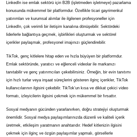
LinkedIn ise emlak sektörü için B2B (işletmeden işletmeye) pazarlama
konusunda mükemmel bir platformdur. Özellikle ticari gayrimenkul
yatırımları ve kurumsal alımlar ile ilgilenen profesyoneller için
LinkedIn, çok verimli bir iletişim kanalına dönüşebilir. Sektördeki
liderlerle bağlantıya geçmek, işbirlikleri oluşturmak ve sektörel
içerikler paylaşmak, profesyonel imajınızı güçlendirebilir.
TikTok, genç kitlelere hitap eden ve hızla büyüyen bir platformdur.
Emlak sektöründe, yaratıcı ve eğlenceli videolar ile markanızı
tanıtabilir ve genç yatırımcıları çekebilirsiniz. Örneğin, bir evin tanıtımı
için hızlı turlar veya inşaat süreçlerini gösteren ilginç içerikler, TikTok
kullanıcılarının ilgisini çekebilir. TikTok’un kısa ve dikkat çekici video
formatı, izleyicilerin ilgisini çekmek için mükemmel bir fırsattır.
Sosyal medyanın gücünden yararlanırken, doğru stratejiyi oluşturmak
önemlidir. Sosyal medya paylaşımlarınızda düzenli ve kaliteli içerik
üretmek, etkileşim yaratmanın anahtarıdır. Hedef kitlenizin ilgisini
çekmek için ilginç ve özgün paylaşımlar yapmalı, görsellerle