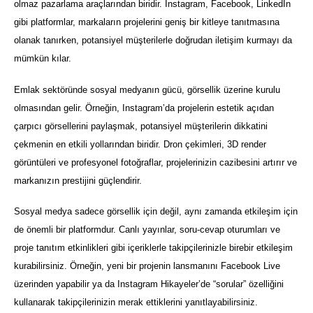
olmaz pazarlama araçlarından biridir. Instagram, Facebook, LinkedIn
gibi platformlar, markaların projelerini geniş bir kitleye tanıtmasına
olanak tanırken, potansiyel müşterilerle doğrudan iletişim kurmayı da
mümkün kılar.
Emlak sektöründe sosyal medyanın gücü, görsellik üzerine kurulu
olmasından gelir. Örneğin, Instagram’da projelerin estetik açıdan
çarpıcı görsellerini paylaşmak, potansiyel müşterilerin dikkatini
çekmenin en etkili yollarından biridir. Dron çekimleri, 3D render
görüntüleri ve profesyonel fotoğraflar, projelerinizin cazibesini artırır ve
markanızın prestijini güçlendirir.
Sosyal medya sadece görsellik için değil, aynı zamanda etkileşim için
de önemli bir platformdur. Canlı yayınlar, soru-cevap oturumları ve
proje tanıtım etkinlikleri gibi içeriklerle takipçilerinizle birebir etkileşim
kurabilirsiniz. Örneğin, yeni bir projenin lansmanını Facebook Live
üzerinden yapabilir ya da Instagram Hikayeler’de “sorular” özelliğini
kullanarak takipçilerinizin merak ettiklerini yanıtlayabilirsiniz.