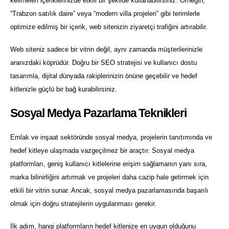
kelimeleri içeriklerinizde etkili bir şekilde kullanabilirsiniz. Örneğin,
“Trabzon satılık daire” veya “modern villa projeleri” gibi terimlerle
optimize edilmiş bir içerik, web sitenizin ziyaretçi trafiğini artırabilir.
Web siteniz sadece bir vitrin değil, aynı zamanda müşterilerinizle
aranızdaki köprüdür. Doğru bir SEO stratejisi ve kullanıcı dostu
tasarımla, dijital dünyada rakiplerinizin önüne geçebilir ve hedef
kitlenizle güçlü bir bağ kurabilirsiniz.
Sosyal Medya Pazarlama Teknikleri
Emlak ve inşaat sektöründe sosyal medya, projelerin tanıtımında ve
hedef kitleye ulaşmada vazgeçilmez bir araçtır. Sosyal medya
platformları, geniş kullanıcı kitlelerine erişim sağlamanın yanı sıra,
marka bilinirliğini artırmak ve projeleri daha cazip hale getirmek için
etkili bir vitrin sunar. Ancak, sosyal medya pazarlamasında başarılı
olmak için doğru stratejilerin uygulanması gerekir.
İlk adım, hangi platformların hedef kitlenize en uygun olduğunu