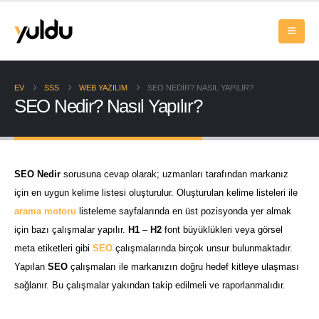
EV
SSS
WEB YAZILIM
SEO NEDIR? NASIL YAPILIR?
SEO Nedir? Nasıl Yapılır?
SEO Nedir
sorusuna cevap olarak; uzmanları tarafından markanız
için en uygun kelime listesi oluşturulur. Oluşturulan kelime listeleri ile
arama motoru
listeleme sayfalarında en üst pozisyonda yer almak
için bazı çalışmalar yapılır.
H1
–
H2
font büyüklükleri veya görsel
meta etiketleri gibi
SEO
çalışmalarında birçok unsur bulunmaktadır.
Yapılan
SEO
çalışmaları ile markanızın doğru hedef kitleye ulaşması
sağlanır. Bu çalışmalar yakından takip edilmeli ve raporlanmalıdır.