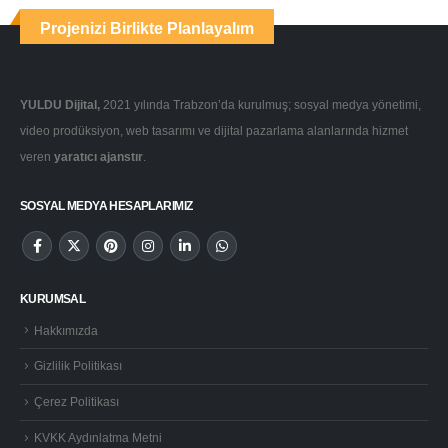
Projenizi Birlikte Planlayalım
YULDU Dijital,
2021 yılında Trabzon’da kurulmuş; sosyal medya yönetimi,
video prodüksiyon, web tasarımı ve dijital pazarlama alanlarında hizmet
veren
yaratıcı ajanstır
.
SOSYAL MEDYA HESAPLARIMIZ
KURUMSAL
Hakkımızda
Gizlilik Politikası
Çerez Politikası
KVKK Aydınlatma Metni