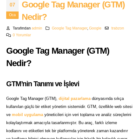
Google Tag Manager (GTM)
07
Nedir?
Oca
Tarafından
admin
Google Tag Manager
,
Google
trabzon
0 Yorumlar
Google Tag Manager (GTM)
Nedir?
GTM’nin Tanımı ve İşlevi
Google Tag Manager (GTM),
dijital pazarlama
dünyasında sıkça
kullanılan güçlü bir etiket yönetim sistemidir. GTM, özellikle web sitesi
ve
mobil uygulama
yöneticileri için veri toplama ve analiz süreçlerini
kolaylaştırmak amacıyla tasarlanmıştır. Bu araç, farklı izleme
kodlarını ve etiketleri tek bir platformda yöneterek zaman kazandırır
ve kodlama bilgisi olmayan kullanıcılar için büyük bir kolaylık sunar.