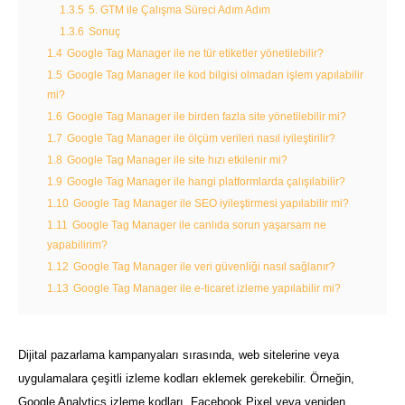
1.3.5
5. GTM ile Çalışma Süreci Adım Adım
1.3.6
Sonuç
1.4
Google Tag Manager ile ne tür etiketler yönetilebilir?
1.5
Google Tag Manager ile kod bilgisi olmadan işlem yapılabilir
mi?
1.6
Google Tag Manager ile birden fazla site yönetilebilir mi?
1.7
Google Tag Manager ile ölçüm verileri nasıl iyileştirilir?
1.8
Google Tag Manager ile site hızı etkilenir mi?
1.9
Google Tag Manager ile hangi platformlarda çalışılabilir?
1.10
Google Tag Manager ile SEO iyileştirmesi yapılabilir mi?
1.11
Google Tag Manager ile canlıda sorun yaşarsam ne
yapabilirim?
1.12
Google Tag Manager ile veri güvenliği nasıl sağlanır?
1.13
Google Tag Manager ile e-ticaret izleme yapılabilir mi?
Dijital pazarlama kampanyaları sırasında, web sitelerine veya
uygulamalara çeşitli izleme kodları eklemek gerekebilir. Örneğin,
Google Analytics izleme kodları, Facebook Pixel veya yeniden