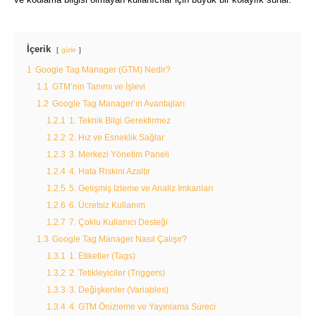
İçerik
gizle
1
Google Tag Manager (GTM) Nedir?
1.1
GTM’nin Tanımı ve İşlevi
1.2
Google Tag Manager’ın Avantajları
1.2.1
1. Teknik Bilgi Gerektirmez
1.2.2
2. Hız ve Esneklik Sağlar
1.2.3
3. Merkezi Yönetim Paneli
1.2.4
4. Hata Riskini Azaltır
1.2.5
5. Gelişmiş İzleme ve Analiz İmkanları
1.2.6
6. Ücretsiz Kullanım
1.2.7
7. Çoklu Kullanıcı Desteği
1.3
Google Tag Manager Nasıl Çalışır?
1.3.1
1. Etiketler (Tags)
1.3.2
2. Tetikleyiciler (Triggers)
1.3.3
3. Değişkenler (Variables)
1.3.4
4. GTM Önizleme ve Yayınlama Süreci