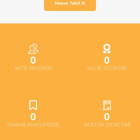
Hemen Teklif Al
0
0
AKTİF MÜŞTERİ
YILLIK TECRÜBE
0
0
TAMAMLANAN PROJE
SEKTÖR DENEYİMİ