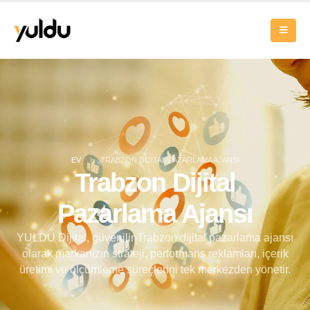
EV
TRABZON DIJITAL PAZARLAMA AJANSI
Trabzon Dijital
Pazarlama Ajansı
YULDU Dijital, güvenilir Trabzon dijital pazarlama ajansı
olarak markanızın strateji, performans reklamları, içerik
üretimi ve ölçümleme süreçlerini tek merkezden yönetir.