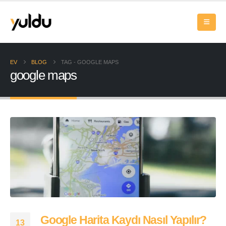
EV
BLOG
TAG -
GOOGLE MAPS
google maps
Google Harita Kaydı Nasıl Yapılır?
13