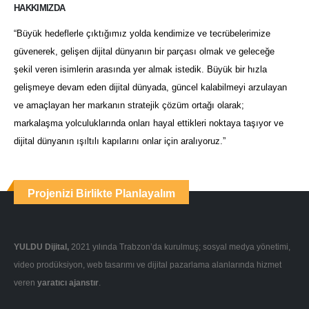
HAKKIMIZDA
“Büyük hedeflerle çıktığımız yolda kendimize ve tecrübelerimize
güvenerek, gelişen dijital dünyanın bir parçası olmak ve geleceğe
şekil veren isimlerin arasında yer almak istedik. Büyük bir hızla
gelişmeye devam eden dijital dünyada, güncel kalabilmeyi arzulayan
ve amaçlayan her markanın stratejik çözüm ortağı olarak;
markalaşma yolculuklarında onları hayal ettikleri noktaya taşıyor ve
dijital dünyanın ışıltılı kapılarını onlar için aralıyoruz.”
Projenizi Birlikte Planlayalım
YULDU Dijital,
2021 yılında Trabzon’da kurulmuş; sosyal medya yönetimi,
video prodüksiyon, web tasarımı ve dijital pazarlama alanlarında hizmet
veren
yaratıcı ajanstır
.