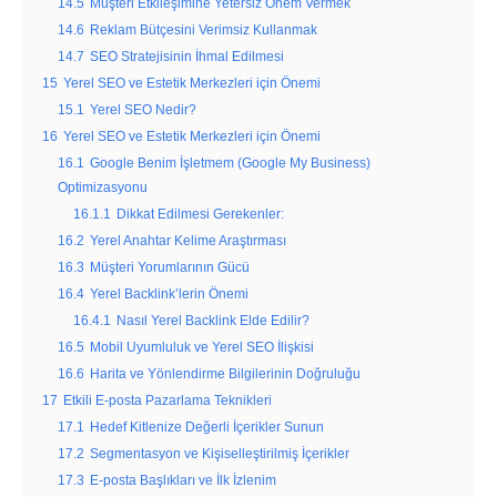
14.5
Müşteri Etkileşimine Yetersiz Önem Vermek
14.6
Reklam Bütçesini Verimsiz Kullanmak
14.7
SEO Stratejisinin İhmal Edilmesi
15
Yerel SEO ve Estetik Merkezleri için Önemi
15.1
Yerel SEO Nedir?
16
Yerel SEO ve Estetik Merkezleri için Önemi
16.1
Google Benim İşletmem (Google My Business)
Optimizasyonu
16.1.1
Dikkat Edilmesi Gerekenler:
16.2
Yerel Anahtar Kelime Araştırması
16.3
Müşteri Yorumlarının Gücü
16.4
Yerel Backlink’lerin Önemi
16.4.1
Nasıl Yerel Backlink Elde Edilir?
16.5
Mobil Uyumluluk ve Yerel SEO İlişkisi
16.6
Harita ve Yönlendirme Bilgilerinin Doğruluğu
17
Etkili E-posta Pazarlama Teknikleri
17.1
Hedef Kitlenize Değerli İçerikler Sunun
17.2
Segmentasyon ve Kişiselleştirilmiş İçerikler
17.3
E-posta Başlıkları ve İlk İzlenim