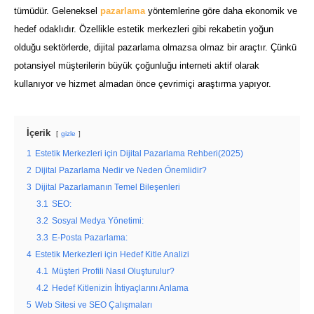
tümüdür. Geleneksel
pazarlama
yöntemlerine göre daha ekonomik ve
hedef odaklıdır. Özellikle estetik merkezleri gibi rekabetin yoğun
olduğu sektörlerde, dijital pazarlama olmazsa olmaz bir araçtır. Çünkü
potansiyel müşterilerin büyük çoğunluğu interneti aktif olarak
kullanıyor ve hizmet almadan önce çevrimiçi araştırma yapıyor.
İçerik
gizle
1
Estetik Merkezleri için Dijital Pazarlama Rehberi(2025)
2
Dijital Pazarlama Nedir ve Neden Önemlidir?
3
Dijital Pazarlamanın Temel Bileşenleri
3.1
SEO:
3.2
Sosyal Medya Yönetimi:
3.3
E-Posta Pazarlama:
4
Estetik Merkezleri için Hedef Kitle Analizi
4.1
Müşteri Profili Nasıl Oluşturulur?
4.2
Hedef Kitlenizin İhtiyaçlarını Anlama
5
Web Sitesi ve SEO Çalışmaları