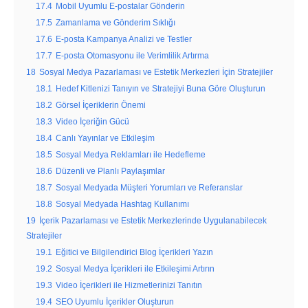
17.4
Mobil Uyumlu E-postalar Gönderin
17.5
Zamanlama ve Gönderim Sıklığı
17.6
E-posta Kampanya Analizi ve Testler
17.7
E-posta Otomasyonu ile Verimlilik Artırma
18
Sosyal Medya Pazarlaması ve Estetik Merkezleri İçin Stratejiler
18.1
Hedef Kitlenizi Tanıyın ve Stratejiyi Buna Göre Oluşturun
18.2
Görsel İçeriklerin Önemi
18.3
Video İçeriğin Gücü
18.4
Canlı Yayınlar ve Etkileşim
18.5
Sosyal Medya Reklamları ile Hedefleme
18.6
Düzenli ve Planlı Paylaşımlar
18.7
Sosyal Medyada Müşteri Yorumları ve Referanslar
18.8
Sosyal Medyada Hashtag Kullanımı
19
İçerik Pazarlaması ve Estetik Merkezlerinde Uygulanabilecek
Stratejiler
19.1
Eğitici ve Bilgilendirici Blog İçerikleri Yazın
19.2
Sosyal Medya İçerikleri ile Etkileşimi Artırın
19.3
Video İçerikleri ile Hizmetlerinizi Tanıtın
19.4
SEO Uyumlu İçerikler Oluşturun