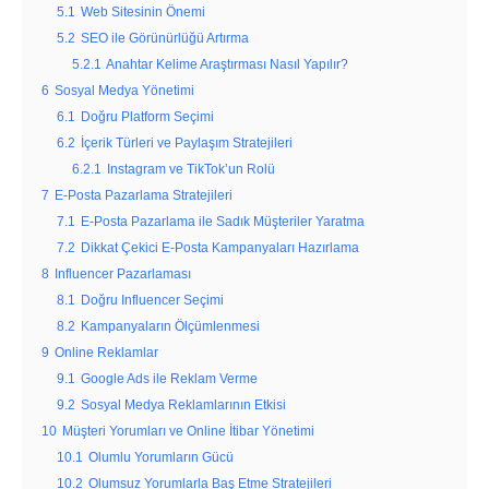
5.1
Web Sitesinin Önemi
5.2
SEO ile Görünürlüğü Artırma
5.2.1
Anahtar Kelime Araştırması Nasıl Yapılır?
6
Sosyal Medya Yönetimi
6.1
Doğru Platform Seçimi
6.2
İçerik Türleri ve Paylaşım Stratejileri
6.2.1
Instagram ve TikTok’un Rolü
7
E-Posta Pazarlama Stratejileri
7.1
E-Posta Pazarlama ile Sadık Müşteriler Yaratma
7.2
Dikkat Çekici E-Posta Kampanyaları Hazırlama
8
Influencer Pazarlaması
8.1
Doğru Influencer Seçimi
8.2
Kampanyaların Ölçümlenmesi
9
Online Reklamlar
9.1
Google Ads ile Reklam Verme
9.2
Sosyal Medya Reklamlarının Etkisi
10
Müşteri Yorumları ve Online İtibar Yönetimi
10.1
Olumlu Yorumların Gücü
10.2
Olumsuz Yorumlarla Baş Etme Stratejileri