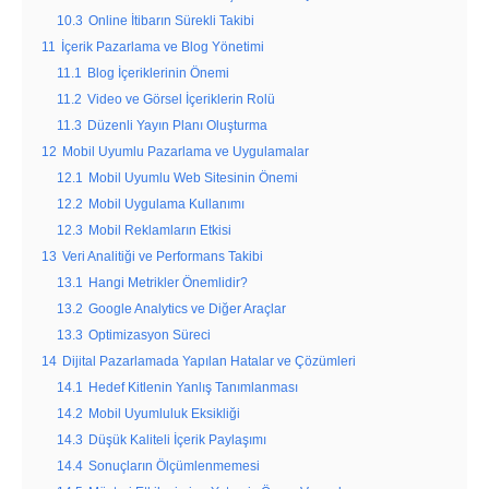
10.3
Online İtibarın Sürekli Takibi
11
İçerik Pazarlama ve Blog Yönetimi
11.1
Blog İçeriklerinin Önemi
11.2
Video ve Görsel İçeriklerin Rolü
11.3
Düzenli Yayın Planı Oluşturma
12
Mobil Uyumlu Pazarlama ve Uygulamalar
12.1
Mobil Uyumlu Web Sitesinin Önemi
12.2
Mobil Uygulama Kullanımı
12.3
Mobil Reklamların Etkisi
13
Veri Analitiği ve Performans Takibi
13.1
Hangi Metrikler Önemlidir?
13.2
Google Analytics ve Diğer Araçlar
13.3
Optimizasyon Süreci
14
Dijital Pazarlamada Yapılan Hatalar ve Çözümleri
14.1
Hedef Kitlenin Yanlış Tanımlanması
14.2
Mobil Uyumluluk Eksikliği
14.3
Düşük Kaliteli İçerik Paylaşımı
14.4
Sonuçların Ölçümlenmemesi