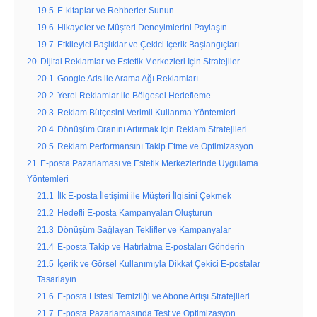
19.5
E-kitaplar ve Rehberler Sunun
19.6
Hikayeler ve Müşteri Deneyimlerini Paylaşın
19.7
Etkileyici Başlıklar ve Çekici İçerik Başlangıçları
20
Dijital Reklamlar ve Estetik Merkezleri İçin Stratejiler
20.1
Google Ads ile Arama Ağı Reklamları
20.2
Yerel Reklamlar ile Bölgesel Hedefleme
20.3
Reklam Bütçesini Verimli Kullanma Yöntemleri
20.4
Dönüşüm Oranını Artırmak İçin Reklam Stratejileri
20.5
Reklam Performansını Takip Etme ve Optimizasyon
21
E-posta Pazarlaması ve Estetik Merkezlerinde Uygulama
Yöntemleri
21.1
İlk E-posta İletişimi ile Müşteri İlgisini Çekmek
21.2
Hedefli E-posta Kampanyaları Oluşturun
21.3
Dönüşüm Sağlayan Teklifler ve Kampanyalar
21.4
E-posta Takip ve Hatırlatma E-postaları Gönderin
21.5
İçerik ve Görsel Kullanımıyla Dikkat Çekici E-postalar
Tasarlayın
21.6
E-posta Listesi Temizliği ve Abone Artışı Stratejileri
21.7
E-posta Pazarlamasında Test ve Optimizasyon