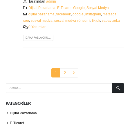
Tarafından
admin
Dijital Pazarlama
,
E-Ticaret
,
Google
,
Sosyal Medya
dijital pazarlama
,
facebook
,
google
,
instagram
,
metaads
,
seo
,
sosyal medya
,
sosyal medya yönetimi
,
tiktok
,
yapay zeka
0 Yorumlar
DAHA FAZLA OKU...
1
2
KATEGORILER
Dijital Pazarlama
E-Ticaret