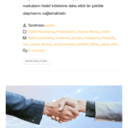
markaların hedef kitlelerine daha etkili bir şekilde
ulaşmasını sağlamaktadır.
Tarafından
admin
Dijital Pazarlama
,
Prodüksiyon
,
Sosyal Medya
,
Video
dijital pazarlama
,
facebook
,
google
,
instagram
,
metaads
,
seo
,
sosyal medya
,
sosyal medya yönetimi
,
tiktok
,
yapay zeka
0 Yorumlar
DAHA FAZLA OKU...