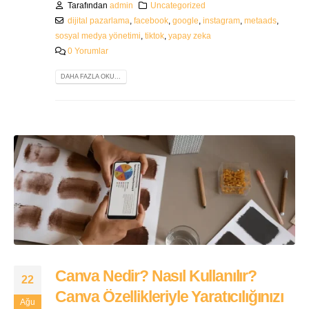
Tarafından
admin
Uncategorized
dijital pazarlama
,
facebook
,
google
,
instagram
,
metaads
,
sosyal medya yönetimi
,
tiktok
,
yapay zeka
0 Yorumlar
DAHA FAZLA OKU...
Canva Nedir? Nasıl Kullanılır?
22
Canva Özellikleriyle Yaratıcılığınızı
Ağu