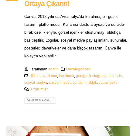
Ortaya Çıkarın!
Canva, 2012 yılında Avustralya'da kurulmuş bir grafik
tasarım platformudur. Kullanıcı dostu arayüzü ve sürükle-
bırak özellikleriyle, görsel içerikler oluşturmayı oldukça
basitleştirir. Logolar, sosyal medya paylaşımları, sunumlar,
posterler, davetiyeler ve daha birçok tasarım, Canva ile
kolayca yapılabilir.
Tarafından
admin
Uncategorized
dijital pazarlama
,
facebook
,
google
,
instagram
,
metaads
,
sosyal medya
,
sosyal medya yönetimi
,
tiktok
,
yapay zeka
0 Yorumlar
DAHA FAZLA OKU...