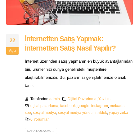
İnternetten Satış Yapmak:
22
İnternetten Satış Nasıl Yapılır?
Ağu
İnternet üzerinden satış yapmanın en büyük avantajlarından
biri, ürünlerinizi dünya genelindeki müşterilere
ulaştırabilmenizdir. Bu, pazarınızı genişletmenize olanak
tanır.
Tarafından
admin
Dijital Pazarlama
,
Yazılım
dijital pazarlama
,
facebook
,
google
,
instagram
,
metaads
,
seo
,
sosyal medya
,
sosyal medya yönetimi
,
tiktok
,
yapay zeka
0 Yorumlar
DAHA FAZLA OKU...