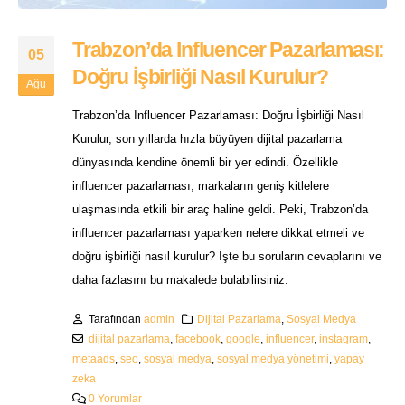
Trabzon’da Influencer Pazarlaması:
05
Doğru İşbirliği Nasıl Kurulur?
Ağu
Trabzon’da Influencer Pazarlaması: Doğru İşbirliği Nasıl
Kurulur, son yıllarda hızla büyüyen dijital pazarlama
dünyasında kendine önemli bir yer edindi. Özellikle
influencer pazarlaması, markaların geniş kitlelere
ulaşmasında etkili bir araç haline geldi. Peki, Trabzon’da
influencer pazarlaması yaparken nelere dikkat etmeli ve
doğru işbirliği nasıl kurulur? İşte bu soruların cevaplarını ve
daha fazlasını bu makalede bulabilirsiniz.
Tarafından
admin
Dijital Pazarlama
,
Sosyal Medya
dijital pazarlama
,
facebook
,
google
,
influencer
,
instagram
,
metaads
,
seo
,
sosyal medya
,
sosyal medya yönetimi
,
yapay
zeka
0 Yorumlar