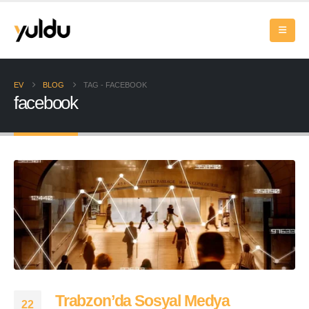
EV
BLOG
TAG -
FACEBOOK
facebook
Trabzon’da Sosyal Medya
22