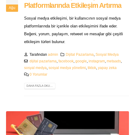
Platformlarında Etkileşim Artırma
Ağu
Sosyal medya etkileşimi, bir kullanıcının sosyal medya
platformlarında bir içerikle olan etkileşimini ifade eder.
Beğeni, yorum, paylaşım, retweet ve mesajlar gibi çeşitli
etkileşim türleri bulunur.
Tarafından
admin
Dijital Pazarlama
,
Sosyal Medya
dijital pazarlama
,
facebook
,
google
,
instagram
,
metaads
,
sosyal medya
,
sosyal medya yönetimi
,
tiktok
,
yapay zeka
0 Yorumlar
DAHA FAZLA OKU...