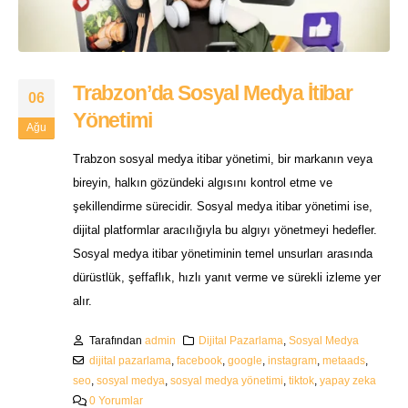
Trabzon’da Sosyal Medya İtibar
06
Yönetimi
Ağu
Trabzon sosyal medya itibar yönetimi, bir markanın veya
bireyin, halkın gözündeki algısını kontrol etme ve
şekillendirme sürecidir. Sosyal medya itibar yönetimi ise,
dijital platformlar aracılığıyla bu algıyı yönetmeyi hedefler.
Sosyal medya itibar yönetiminin temel unsurları arasında
dürüstlük, şeffaflık, hızlı yanıt verme ve sürekli izleme yer
alır.
Tarafından
admin
Dijital Pazarlama
,
Sosyal Medya
dijital pazarlama
,
facebook
,
google
,
instagram
,
metaads
,
seo
,
sosyal medya
,
sosyal medya yönetimi
,
tiktok
,
yapay zeka
0 Yorumlar