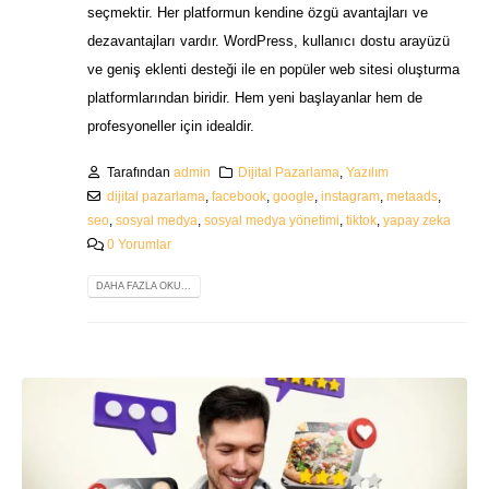
seçmektir. Her platformun kendine özgü avantajları ve
dezavantajları vardır. WordPress, kullanıcı dostu arayüzü
ve geniş eklenti desteği ile en popüler web sitesi oluşturma
platformlarından biridir. Hem yeni başlayanlar hem de
profesyoneller için idealdir.
Tarafından
admin
Dijital Pazarlama
,
Yazılım
dijital pazarlama
,
facebook
,
google
,
instagram
,
metaads
,
seo
,
sosyal medya
,
sosyal medya yönetimi
,
tiktok
,
yapay zeka
0 Yorumlar
DAHA FAZLA OKU...