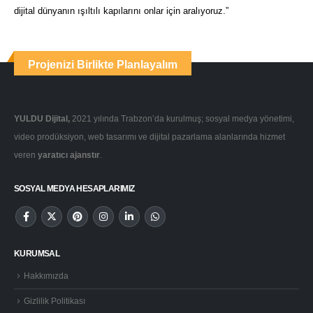
dijital dünyanın ışıltılı kapılarını onlar için aralıyoruz.”
Projenizi Birlikte Planlayalım
YULDU Dijital,
2021 yılında Trabzon’da kurulmuş; sosyal medya yönetimi,
video prodüksiyon, web tasarımı ve dijital pazarlama alanlarında hizmet
veren
yaratıcı ajanstır
.
SOSYAL MEDYA HESAPLARIMIZ
KURUMSAL
Hakkımızda
Gizlilik Politikası